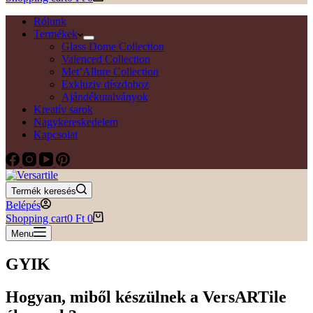
Rólunk
Termékek
Glass Dome Collection
Valenced Collection
Met’Allure Collection
Exkluziv díszdoboz
Ajándékutalványok
Kreatív sarok
Nagykereskedelem
Kapcsolat
Termék keresés
Belépés
Shopping cart
0
Ft
0
Menu
GYIK
Hogyan, miből készülnek a VersARTile