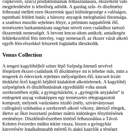
csipkeverő, szűcs) produktumainak felhasználására, ékszerként való
megjelenítésére is lehetőség adódik. A gazdag szín- és díszítmény
felhozatal mellett ezen ékszereink igazi különlegessége a valóságos,
tapintható felületi hatás; a bársony anyagok meleghatású finomsága,
a szaténos muszlin sejtelmes fénye, a prémium nappabőrök élő,
természetes barkamintázata nagyban növeli ezen családhoz tartozó
ékszereink nemességét. A bevont lencse-idom antikolt, antiallergén
felületkezelésű fém öntvény, vagy nemesacél, az ékszer vázát alkotó
egyéb fém-részekkel felszerelt foglalatba illeszkedik.
Venus Collection
A tengeri kagylóhéjból színre lépő Szépség-Istennő nevével
fémjelzett ékszer-családunk fő díszítménye mi is lehetne más, mint a
tengerek és édesvizek rejtelmes mélységeiben élő, kincseit lezárt
titokként őrző kagyló héjából kialakított alkotóelemek. A kagylóhéj
szépségének és díszítőhatásának egyedülálló volta annak
szerkezetében rejlik; a gyöngyházként, a „gyöngyök anyjaként” is
emlegetett anyag voltaképpen egy természetes rétegragasztott
kompozit, melynek varázslatos irizáló (mély, szivárványosan
csillogású) színhatása a szerkezetét alkotó vékony, áttetsző rétegek,
illetve az őket összetartó polimer mátrix különleges fénytörésének
eredménye. Díszítőművészetben történő felhasználása a Távol-
Keleten évezredes múltra tekint vissza, hiszen a gyöngyház
kinyerésére legalkalmasabb méretű és alakú kagylók a térséget