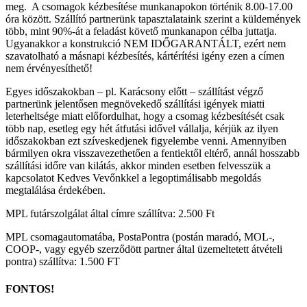
meg. A csomagok kézbesítése munkanapokon történik 8.00-17.00
óra között. Szállító partnerünk tapasztalataink szerint a küldemények
több, mint 90%-át a feladást követő munkanapon célba juttatja.
Ugyanakkor a konstrukció NEM IDŐGARANTÁLT, ezért nem
szavatolható a másnapi kézbesítés, kártérítési igény ezen a címen
nem érvényesíthető!
Egyes időszakokban – pl. Karácsony előtt – szállítást végző
partnerünk jelentősen megnövekedő szállítási igények miatti
leterheltsége miatt előfordulhat, hogy a csomag kézbesítését csak
több nap, esetleg egy hét átfutási idővel vállalja, kérjük az ilyen
időszakokban ezt szíveskedjenek figyelembe venni. Amennyiben
bármilyen okra visszavezethetően a fentiektől eltérő, annál hosszabb
szállítási időre van kilátás, akkor minden esetben felvesszük a
kapcsolatot Kedves Vevőnkkel a legoptimálisabb megoldás
megtalálása érdekében.
MPL futárszolgálat által címre szállítva: 2.500 Ft
MPL csomagautomatába, PostaPontra (postán maradó, MOL-,
COOP-, vagy egyéb szerződött partner által üzemeltetett átvételi
pontra) szállítva: 1.500 FT
FONTOS!