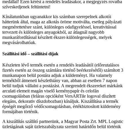
medállal! Ezen kérést a rendelés leadásakor, a megjegyzés rovatba
szíveskedjenek feltüntetni!
Kínálatunkban ugyanakkor kis számban szerepelnek alkotói
hátterünk által, maga az alkotás öröme motiválta, esetleg pályázati
megmérettetésre szánt, különleges odafigyeléssel, kreativitással
tervezett és különleges anyagokból, az átlagnál nagyobb
munkaráfordítással készített ékszer-különlegességek, melyek
megvásárolhatóak.
Szállítási idő – szállítási díjak
Készleten lévő termék esetén a rendelés leadásától (előreutalásos
fizetés esetén az összeg számlára történő beérkezésétől) számított 3
munkanapon belül postára adjuk a küldeményt. Ha valamely
termékből átmeneti készlethiány van, abban az esetben 7 napon
belül tudjuk vállalni a postázást. A megrendelt ékszereket márkánk
arculati elemeit magán viselő keménypapír és celofán
csomagolásban (feláras opcióként VersARTile logoval díszített
elegáns, dekorativ díszdobozban) kínáljuk. Kiszállítása a termék
épségét megőrző védőcsomagolásban, értékbiztosított küldemény
formájában történik.
A kiszállítás szállító partnerünk, a Magyar Posta Zrt. MPL Logistic
üzletágának saját üzletszabályzata szerinti határidőn belül történik