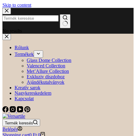
Skip to content
No results
Rólunk
Termékek
Glass Dome Collection
Valenced Collection
Met’Allure Collection
Exkluziv díszdoboz
Ajándékutalványok
Kreatív sarok
Nagykereskedelem
Kapcsolat
Termék keresés
Belépés
Shopping cart
0
Ft
0