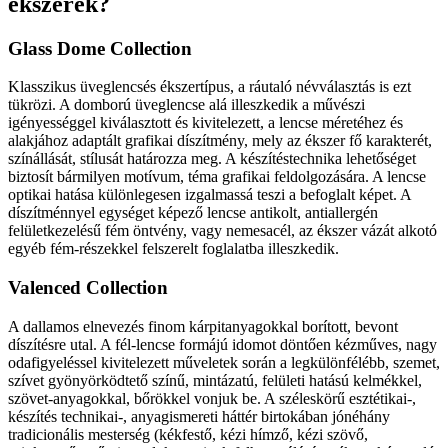
ékszerek?
Glass Dome Collection
Klasszikus üveglencsés ékszertípus, a ráutaló névválasztás is ezt
tükrözi. A domború üveglencse alá illeszkedik a művészi
igényességgel kiválasztott és kivitelezett, a lencse méretéhez és
alakjához adaptált grafikai díszítmény, mely az ékszer fő karakterét,
színállását, stílusát határozza meg. A készítéstechnika lehetőséget
biztosít bármilyen motívum, téma grafikai feldolgozására. A lencse
optikai hatása különlegesen izgalmassá teszi a befoglalt képet. A
díszítménnyel egységet képező lencse antikolt, antiallergén
felületkezelésű fém öntvény, vagy nemesacél, az ékszer vázát alkotó
egyéb fém-részekkel felszerelt foglalatba illeszkedik.
Valenced Collection
A dallamos elnevezés finom kárpitanyagokkal borított, bevont
díszítésre utal. A fél-lencse formájú idomot döntően kézműves, nagy
odafigyeléssel kivitelezett műveletek során a legkülönfélébb, szemet,
szívet gyönyörködtető színű, mintázatú, felületi hatású kelmékkel,
szövet-anyagokkal, bőrökkel vonjuk be. A széleskörű esztétikai-,
készítés technikai-, anyagismereti háttér birtokában jónéhány
tradicionális mesterség (kékfestő, kézi hímző, kézi szövő,