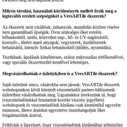
Milyen tárolási, használati körülmények mellett őrzik meg a
legtovább eredeti szépségüket a VersARTile ékszerek?
Az ékszerek nem vízállóak, zuhanyzás, strandolás közben viselve
nem garantálható épségük. Óvni szükséges őket extrém
hőhatásoktól, tartós, közvetlen nap-, hő- és UV-sugárzástól,
korrozív-, illetve maró anyagok, vegyszerek, tisztítószerek
behatásától, intenzív fizikai behatásoktól (ütődés, nyomódás).
Tisztításuk, ápolásuk kíméletesen, száraz mikroszálas törlőkendővel,
vagy speciális ékszertisztító kendővel lehetséges.
Megvásárolhatóak-e üzlet(ek)ben is a VersARTile ékszerek?
Saját üzletünk nincs, vásárokba nem járunk. VersARTile ékszerek
webshopunkon kívül kiterjedt viszonteladói partner-hálózatunk
üzleteiben vásárolhatóak meg. Ugyanakkor törekszünk rá, hogy
(viszonteladóinkkal fenntartott korrekt viszony jegyében)
webshopunk és viszonteladóink kínálata csak kismértékű egyezést
mutasson, illetve árainkat egyeztetve összehangoljuk őket
forgalmazóink áraival.
Felhívjuk a figyelmet, hogy viszonteladóink kínálatában jellemzően