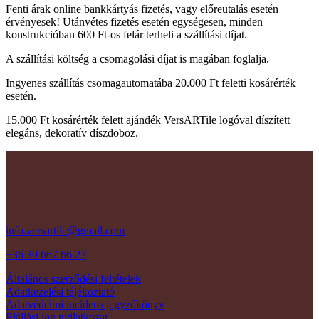
Fenti árak online bankkártyás fizetés, vagy előreutalás esetén
érvényesek! Utánvétes fizetés esetén egységesen, minden
konstrukcióban 600 Ft-os felár terheli a szállítási díjat.
A szállítási költség a csomagolási díjat is magában foglalja.
Ingyenes szállítás csomagautomatába 20.000 Ft feletti kosárérték
esetén.
15.000 Ft kosárérték felett ajándék VersARTile logóval díszített
elegáns, dekoratív díszdoboz.
info.versartile@gmail.com
+36 30 667 66 27
Általános szerződési feltételek
Adatkezelési tájékoztató
Adatvédelmi incidens jegyzőkönyv
Elállási jog nyilatkozat