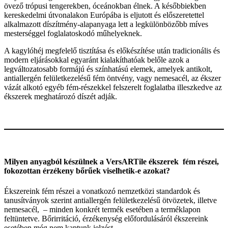
övező trópusi tengerekben, óceánokban élnek. A későbbiekben
kereskedelmi útvonalakon Európába is eljutott és előszeretettel
alkalmazott díszítmény-alapanyaga lett a legkülönbözőbb míves
mesterséggel foglalatoskodó műhelyeknek.
A kagylóhéj megfelelő tisztítása és előkészítése után tradicionális és
modern eljárásokkal egyaránt kialakíthatóak belőle azok a
legváltozatosabb formájú és színhatású elemek, amelyek antikolt,
antiallergén felületkezelésű fém öntvény, vagy nemesacél, az ékszer
vázát alkotó egyéb fém-részekkel felszerelt foglalatba illeszkedve az
ékszerek meghatározó díszét adják.
Milyen anyagból készülnek a VersARTile ékszerek fém részei,
fokozottan érzékeny bőrűek viselhetik-e azokat?
Ékszereink fém részei a vonatkozó nemzetközi standardok és
tanusítványok szerint antiallergén felületkezelésű ötvözetek, illetve
nemesacél, – minden konkrét termék esetében a terméklapon
feltüntetve. Bőrirritáció, érzékenység előfordulásáról ékszereink
esetében még nem kaptunk jelzést.