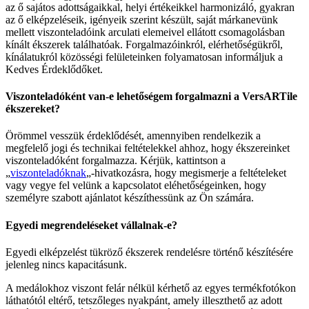
az ő sajátos adottságaikkal, helyi értékeikkel harmonizáló, gyakran
az ő elképzeléseik, igényeik szerint készült, saját márkanevünk
mellett viszonteladóink arculati elemeivel ellátott csomagolásban
kínált ékszerek találhatóak. Forgalmazóinkról, elérhetőségükről,
kínálatukról közösségi felületeinken folyamatosan informáljuk a
Kedves Érdeklődőket.
Viszonteladóként van-e lehetőségem forgalmazni a VersARTile
ékszereket?
Örömmel vesszük érdeklődését, amennyiben rendelkezik a
megfelelő jogi és technikai feltételekkel ahhoz, hogy ékszereinket
viszonteladóként forgalmazza. Kérjük, kattintson a
„
viszonteladóknak
„-hivatkozásra, hogy megismerje a feltételeket
vagy vegye fel velünk a kapcsolatot eléhetőségeinken, hogy
személyre szabott ajánlatot készíthessünk az Ön számára.
Egyedi megrendeléseket vállalnak-e?
Egyedi elképzelést tükröző ékszerek rendelésre történő készítésére
jelenleg nincs kapacitásunk.
A medálokhoz viszont felár nélkül kérhető az egyes termékfotókon
láthatótól eltérő, tetszőleges nyakpánt, amely illeszthető az adott