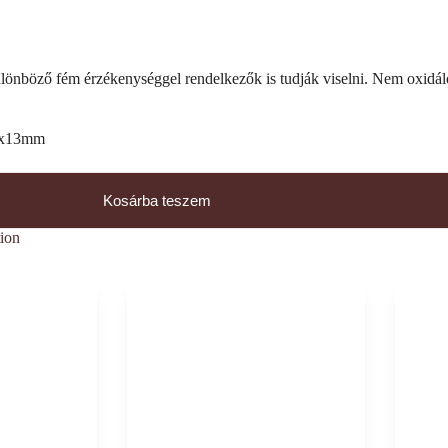
ülönböző fém érzékenységgel rendelkezők is tudják viselni. Nem oxidáló
17x13mm
Kosárba teszem
tion