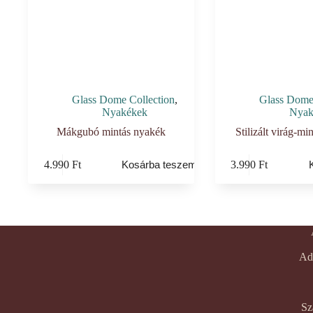
Glass Dome Collection
,
Glass Dome 
Nyakékek
Nyak
Mákgubó mintás nyakék
Stilizált virág-mi
4.990
Ft
3.990
Ft
Kosárba teszem
Ad
Sz