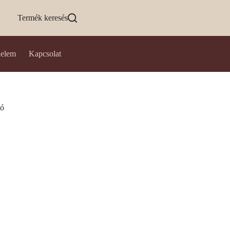
Termék keresés
delem
Kapcsolat
ló