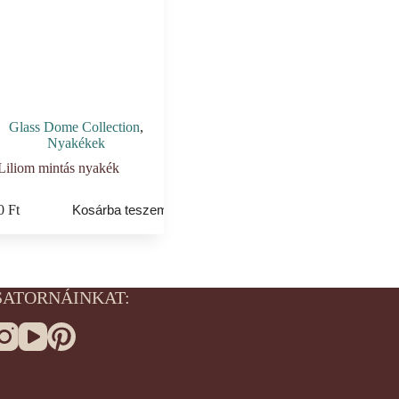
Glass Dome Collection
,
Nyakékek
Liliom mintás nyakék
90
Ft
Kosárba teszem
SATORNÁINKAT: