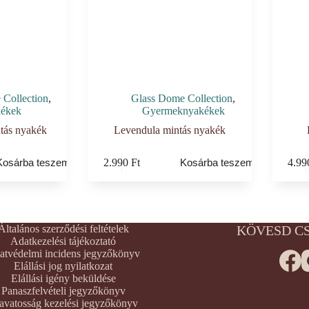
Collection
,
Glass Dome Collection
,
ékek
Gyermeknyakékek
ntás nyakék
Levendula mintás nyakék
2.990
Ft
4.9
Kosárba teszem
Kosárba teszem
Általános szerződési feltételek
KÖVESD C
Adatkezelési tájékoztató
atvédelmi incidens jegyzőkönyv
Elállási jog nyilatkozat
Elállási igény beküldése
Panaszfelvételi jegyzőkönyv
avatosság kezelési jegyzőkönyv