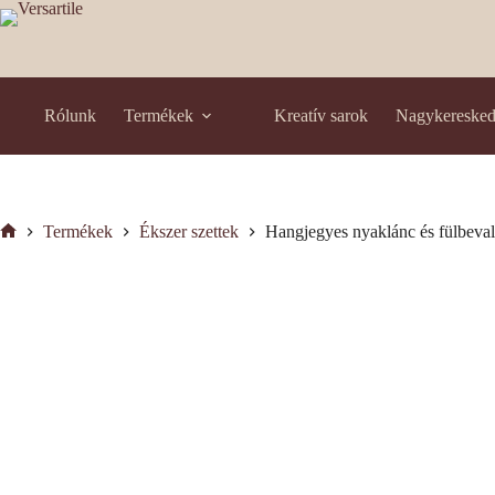
Skip
to
content
Rólunk
Termékek
Kreatív sarok
Nagykereske
Termékek
Ékszer szettek
Hangjegyes nyaklánc és fülbeva
Kezdőlap