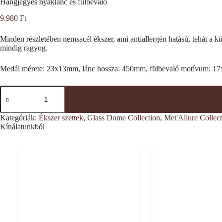
Hangjegyes nyaklánc és fülbevaló
9.980
Ft
Minden részletében nemsacél ékszer, ami antiallergén hatású, tehát a k
mindig ragyog.
Medál mérete: 23x13mm, lánc hossza: 450mm, fülbevaló motívum: 
Hangjegyes
nyaklánc
és
fülbevaló
Kategóriák:
Ékszer szettek
,
Glass Dome Collection
,
Met'Allure Collec
mennyiség
Kínálatunkból