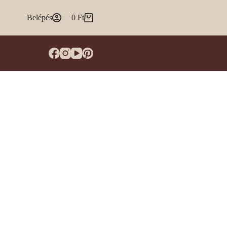
Belépés
0
Ft
Shopping
cart