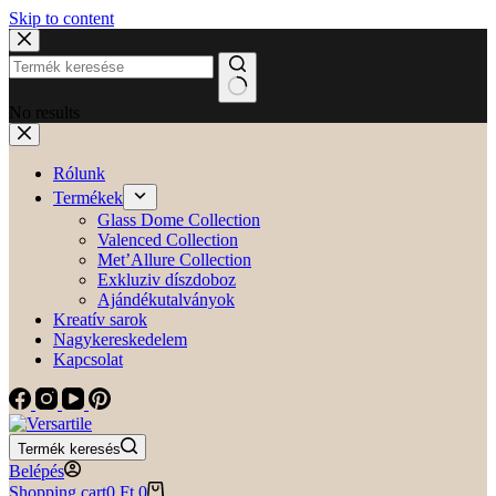
Skip to content
No results
Rólunk
Termékek
Glass Dome Collection
Valenced Collection
Met’Allure Collection
Exkluziv díszdoboz
Ajándékutalványok
Kreatív sarok
Nagykereskedelem
Kapcsolat
Termék keresés
Belépés
Shopping cart
0
Ft
0