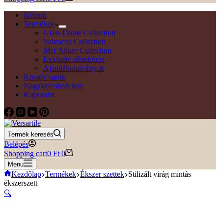
Rólunk
Termékek
Glass Dome Collection
Valenced Collection
Met’Allure Collection
Exkluziv díszdoboz
Ajándékutalványok
Kreatív sarok
Nagykereskedelem
Kapcsolat
Termék keresés
Belépés
Shopping cart
0
Ft
0
Menu
Kezdőlap
Termékek
Ékszer szettek
Stilizált virág mintás
ékszerszett
🔍