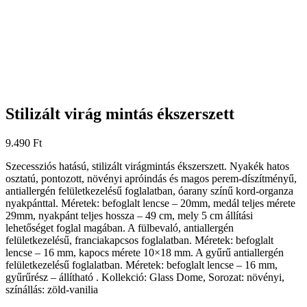
Stilizált virág mintás ékszerszett
9.490
Ft
Szecessziós hatású, stilizált virágmintás ékszerszett. Nyakék hatos
osztatú, pontozott, növényi apróindás és magos perem-díszítményű,
antiallergén felületkezelésű foglalatban, óarany színű kord-organza
nyakpánttal. Méretek: befoglalt lencse – 20mm, medál teljes mérete
29mm, nyakpánt teljes hossza – 49 cm, mely 5 cm állítási
lehetőséget foglal magában. A fülbevaló, antiallergén
felületkezelésű, franciakapcsos foglalatban. Méretek: befoglalt
lencse – 16 mm, kapocs mérete 10×18 mm. A gyűrű antiallergén
felületkezelésű foglalatban. Méretek: befoglalt lencse – 16 mm,
gyűrűrész – állítható . Kollekció: Glass Dome, Sorozat: növényi,
színállás: zöld-vanilia