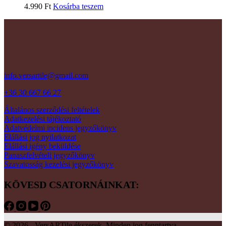
4.990
Ft
Kosárba teszem
info.versartile@gmail.com
+36 30 667 66 27
Általános szerződési feltételek
Adatkezelési tájékoztató
Adatvédelmi incidens jegyzőkönyv
Elállási jog nyilatkozat
Elállási igény beküldése
Panaszfelvételi jegyzőkönyv
Szavatosság kezelési jegyzőkönyv
KÖVESD CSATORNÁINKAT:
© 2026 - VersARTile ékszerek. Minden jog fenntartva.