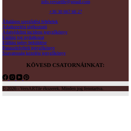
info.versartile@gmail.com
+36 30 667 66 27
Általános szerződési feltételek
Adatkezelési tájékoztató
Adatvédelmi incidens jegyzőkönyv
Elállási jog nyilatkozat
Elállási igény beküldése
Panaszfelvételi jegyzőkönyv
Szavatosság kezelési jegyzőkönyv
KÖVESD CSATORNÁINKAT:
© 2026 - VersARTile ékszerek. Minden jog fenntartva.