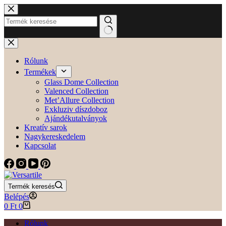
Skip
to
content
No
results
Rólunk
Termékek
Glass Dome Collection
Valenced Collection
Met’Allure Collection
Exkluziv díszdoboz
Ajándékutalványok
Kreatív sarok
Nagykereskedelem
Kapcsolat
Termék keresés
Belépés
Shopping
0
Ft
0
cart
Rólunk