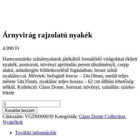
Árnyvirág rajzolatú nyakék
4.990
Ft
Hamvasszürke színárnyalatok játékából formálódó virágokkal ékített
nyakék, pontozott, növényi apróindás perem díszítményű, csepp
alakú, antiallergén felületkezelésű foglalatban, bronz színű
nyaklánccal. Méretek: befoglalt lencse – 24x18mm, medál teljes
mérete 54x35mm, nyaklánc teljes hossza – 62 cm állítási lehetőség
nélkül. Kollekció: Glass Dome, Sorozat: növényi, színállás: szürke-
fekete
Árnyvirág
rajzolatú
Kosárba teszem
nyakék
Cikkszám:
VGD0000039
Kategóriák:
Glass Dome Collection
,
mennyiség
Nyakékek
További információk