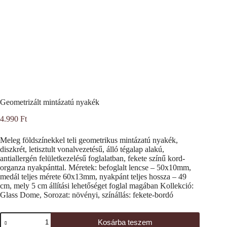
Geometrizált mintázatú nyakék
4.990
Ft
Meleg földszínekkel teli geometrikus mintázatú nyakék,
diszkrét, letisztult vonalvezetésű, álló tégalap alakú,
antiallergén felületkezelésű foglalatban, fekete színű kord-
organza nyakpánttal. Méretek: befoglalt lencse – 50x10mm,
medál teljes mérete 60x13mm, nyakpánt teljes hossza – 49
cm, mely 5 cm állítási lehetőséget foglal magában Kollekció:
Glass Dome, Sorozat: növényi, színállás: fekete-bordó
Geometrizált
Kosárba teszem
mintázatú