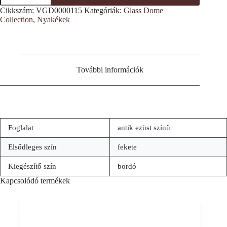
nyakék
Cikkszám:
VGD0000115
Kategóriák:
Glass Dome
mennyiség
Collection
,
Nyakékek
További információk
Foglalat
antik ezüst színű
Elsődleges szín
fekete
Kiegészítő szín
bordó
Kapcsolódó termékek