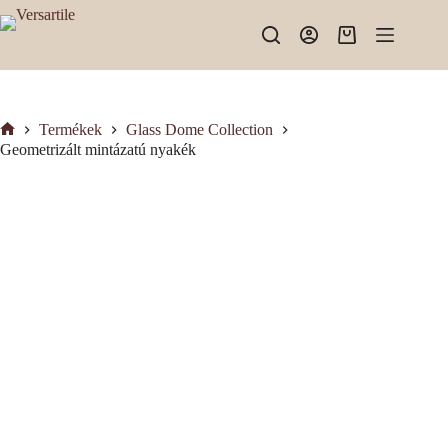
Skip
to
Shopping
content
cart
Termékek
Glass Dome Collection
Kezdőlap
Geometrizált mintázatú nyakék