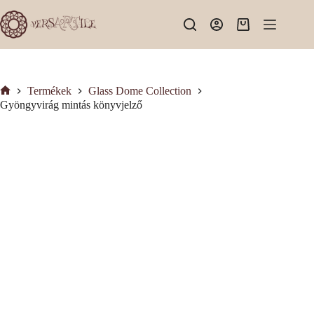
Skip
to
Shopping
content
cart
Termékek
Glass Dome Collection
Kezdőlap
Gyöngyvirág mintás könyvjelző