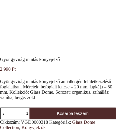
Gyöngyvirág mintás könyvjelző
2.990
Ft
Gyöngyvirág mintás könyvjelző antiallergén felületkezelésű
foglalatban. Méretek: befoglalt lencse – 20 mm, lapkája – 50
mm. Kollekció: Glass Dome, Sorozat: organikus, színállás:
vanília, beige, zöld
Gyöngyvirág
Kosárba teszem
mintás
könyvjelző
Cikkszám:
VGD0000318
Kategóriák:
Glass Dome
mennyiség
Collection
,
Könyvjelzők