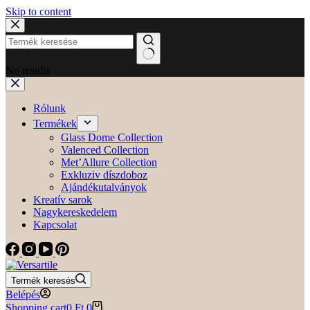
Skip to content
No results
Rólunk
Termékek
Glass Dome Collection
Valenced Collection
Met’Allure Collection
Exkluziv díszdoboz
Ajándékutalványok
Kreatív sarok
Nagykereskedelem
Kapcsolat
Termék keresés
Belépés
Shopping cart
0
Ft
0