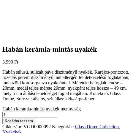
Habán kerámia-mintás nyakék
3.990
Ft
Habán stílusú, stilizált páva díszítményű nyakék. Karéjos-pontozott,
rozettás perem-díszítményű, antiallergén felületkezelésű foglalatban,
mohazöld kord-organza nyakpánttal. Méretek: befoglalt lencse –
20mm, medál teljes mérete 29mm, nyakpánt teljes hossza – 49 cm,
mely 5 cm állítási lehetőséget foglal magában. Kollekció: Glass
Dome, Sorozat: állatos, színállás: kék-sárga-fehér
Habán kerámia-mintás nyakék mennyiség
Kosárba teszem
Cikkszám:
VGD0000092
Kategóriák:
Glass Dome Collection
,
Nyakékek