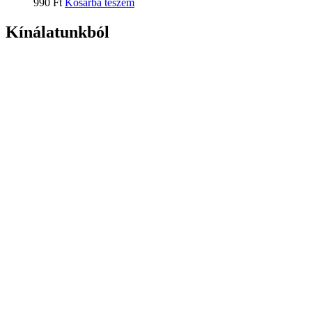
990
Ft
Kosárba teszem
Kínálatunkból