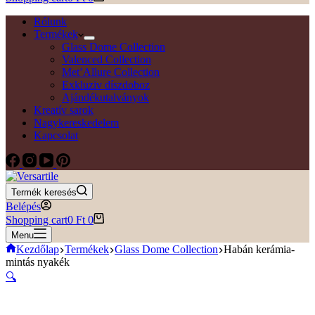
Rólunk
Termékek
Glass Dome Collection
Valenced Collection
Met’Allure Collection
Exkluziv díszdoboz
Ajándékutalványok
Kreatív sarok
Nagykereskedelem
Kapcsolat
Termék keresés
Belépés
Shopping cart
0
Ft
0
Menu
Kezdőlap
Termékek
Glass Dome Collection
Habán kerámia-
mintás nyakék
🔍