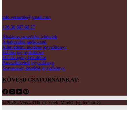
info.versartile@gmail.com
+36 30 667 66 27
Általános szerződési feltételek
Adatkezelési tájékoztató
Adatvédelmi incidens jegyzőkönyv
Elállási jog nyilatkozat
Elállási igény beküldése
Panaszfelvételi jegyzőkönyv
Szavatosság kezelési jegyzőkönyv
KÖVESD CSATORNÁINKAT:
© 2026 - VersARTile ékszerek. Minden jog fenntartva.