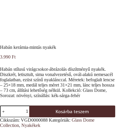
Habán kerámia-mintás nyakék
3.990
Ft
Habán stílusú virágcsokor-ábrázolás díszítményű nyakék.
Diszkrét, letisztult, sima vonalvezetésű, ovál-alakú nemesacél
foglalatban, ezüst színű nyaklánccal. Méretek: befoglalt lencse
– 25×18 mm, medál teljes méret 31×21 mm, lánc teljes hossza
– 73 cm, állítási lehetőség nélkül. Kollekció: Glass Dome,
Sorozat: növényi, színállás: kék-sárga-fehér
Habán
Kosárba teszem
kerámia-
mintás
Cikkszám:
VGD0000088
Kategóriák:
Glass Dome
nyakék
Collection
,
Nyakékek
mennyiség