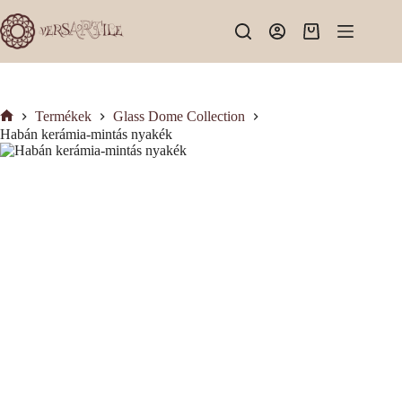
Skip
to
Shopping
content
cart
Termékek
Glass Dome Collection
Kezdőlap
Habán kerámia-mintás nyakék