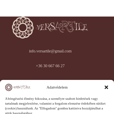
info.versartile@gmail.com
+36 30 667 66 27
Általános szerződési feltételek
Adatvédelem
Adatkezelési tájékoztató
Adatvédelmi incidens jegyzőkönyv
Elállási jog nyilatkozat
A böngészési élmény fokozása, a személyre szabott hirdetések vagy
Elállási igény beküldése
tartalmak megjelenítése, valamint a forgalom elemzése érdekében sütiket
Panaszfelvételi jegyzőkönyv
(cookie) használunk. Az "Elfogadom" gombra kattintva hozzájárulhat a
Szavatosság kezelési jegyzőkönyv
sütik használatához.