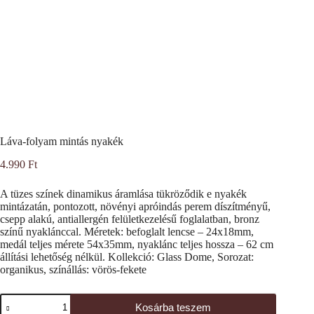
Láva-folyam mintás nyakék
4.990
Ft
A tüzes színek dinamikus áramlása tükröződik e nyakék
mintázatán, pontozott, növényi apróindás perem díszítményű,
csepp alakú, antiallergén felületkezelésű foglalatban, bronz
színű nyaklánccal. Méretek: befoglalt lencse – 24x18mm,
medál teljes mérete 54x35mm, nyaklánc teljes hossza – 62 cm
állítási lehetőség nélkül. Kollekció: Glass Dome, Sorozat:
organikus, színállás: vörös-fekete
Láva-
Kosárba teszem
folyam