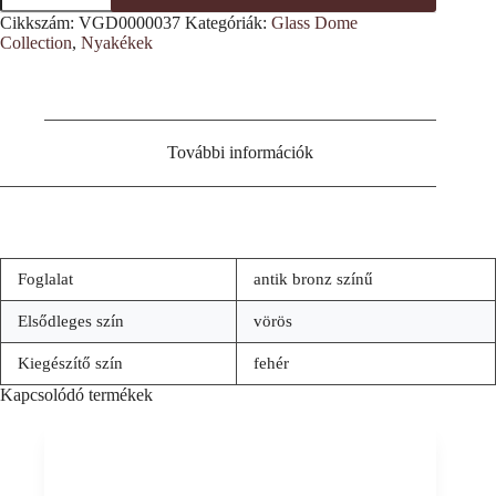
mintás
Cikkszám:
VGD0000037
Kategóriák:
Glass Dome
nyakék
Collection
,
Nyakékek
mennyiség
További információk
Foglalat
antik bronz színű
Elsődleges szín
vörös
Kiegészítő szín
fehér
Kapcsolódó termékek