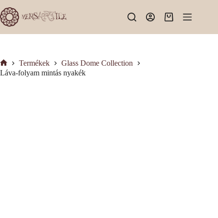
Skip
to
Shopping
content
cart
Termékek
Glass Dome Collection
Kezdőlap
Láva-folyam mintás nyakék