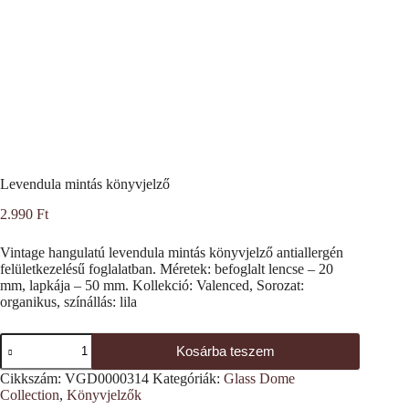
Levendula mintás könyvjelző
2.990
Ft
Vintage hangulatú levendula mintás könyvjelző antiallergén
felületkezelésű foglalatban. Méretek: befoglalt lencse – 20
mm, lapkája – 50 mm. Kollekció: Valenced, Sorozat:
organikus, színállás: lila
Levendula
Kosárba teszem
mintás
könyvjelző
Cikkszám:
VGD0000314
Kategóriák:
Glass Dome
mennyiség
Collection
,
Könyvjelzők