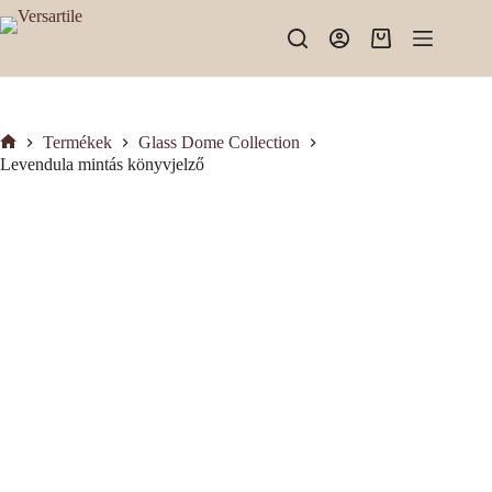
Skip
to
Shopping
content
cart
Termékek
Glass Dome Collection
Kezdőlap
Levendula mintás könyvjelző