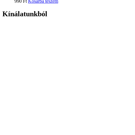
990
Ft
Kosárba teszem
Kínálatunkból