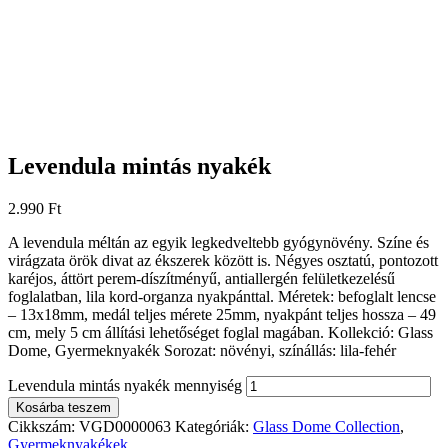
Levendula mintás nyakék
2.990
Ft
A levendula méltán az egyik legkedveltebb gyógynövény. Színe és
virágzata örök divat az ékszerek között is. Négyes osztatú, pontozott
karéjos, áttört perem-díszítményű, antiallergén felületkezelésű
foglalatban, lila kord-organza nyakpánttal. Méretek: befoglalt lencse
– 13x18mm, medál teljes mérete 25mm, nyakpánt teljes hossza – 49
cm, mely 5 cm állítási lehetőséget foglal magában. Kollekció: Glass
Dome, Gyermeknyakék Sorozat: növényi, színállás: lila-fehér
Levendula mintás nyakék mennyiség
Kosárba teszem
Cikkszám:
VGD0000063
Kategóriák:
Glass Dome Collection
,
Gyermeknyakékek