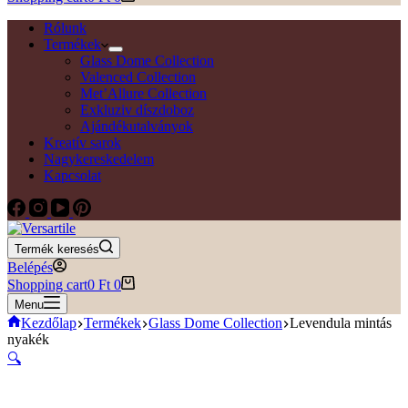
Rólunk
Termékek
Glass Dome Collection
Valenced Collection
Met’Allure Collection
Exkluziv díszdoboz
Ajándékutalványok
Kreatív sarok
Nagykereskedelem
Kapcsolat
Termék keresés
Belépés
Shopping cart
0
Ft
0
Menu
Kezdőlap
Termékek
Glass Dome Collection
Levendula mintás
nyakék
🔍