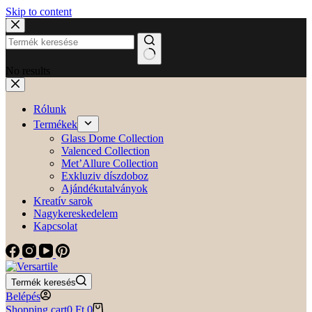
Skip to content
No results
Rólunk
Termékek
Glass Dome Collection
Valenced Collection
Met’Allure Collection
Exkluziv díszdoboz
Ajándékutalványok
Kreatív sarok
Nagykereskedelem
Kapcsolat
Termék keresés
Belépés
Shopping cart
0
Ft
0