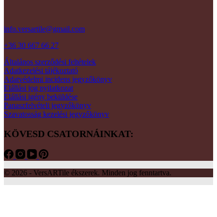
info.versartile@gmail.com
+36 30 667 66 27
Általános szerződési feltételek
Adatkezelési tájékoztató
Adatvédelmi incidens jegyzőkönyv
Elállási jog nyilatkozat
Elállási igény beküldése
Panaszfelvételi jegyzőkönyv
Szavatosság kezelési jegyzőkönyv
KÖVESD CSATORNÁINKAT:
© 2026 - VersARTile ékszerek. Minden jog fenntartva.