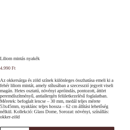
Liliom mintás nyakék
4.990
Ft
Az okkersárga és zöld színek különleges összhatása emeli ki a
fehér liliom mintát, amely stílusában a szecesszió jegyeit viseli
magán. Hetes osztatú, növényi apróindás, pontozott, áttört
peremdíszítményű, antiallergén felületkezelésű foglalatban.
Méretek: befoglalt lencse – 30 mm, medál teljes mérete
53x45mm, nyaklánc teljes hossza – 62 cm állítási lehetőség
nélkül. Kollekció: Glass Dome, Sorozat: növényi, színállás:
okker-zöld
Liliom