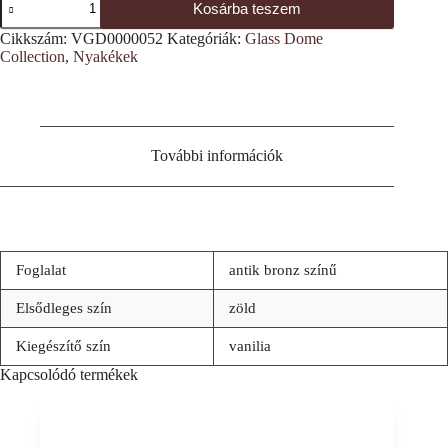
Kosárba teszem
mintás
nyakék
Cikkszám:
VGD0000052
Kategóriák:
Glass Dome
mennyiség
Collection
,
Nyakékek
További információk
Foglalat
antik bronz színű
Elsődleges szín
zöld
Kiegészítő szín
vanilia
Kapcsolódó termékek