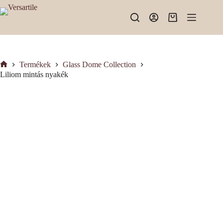
Skip
to
Shopping
content
cart
Termékek
Glass Dome Collection
Kezdőlap
Liliom mintás nyakék