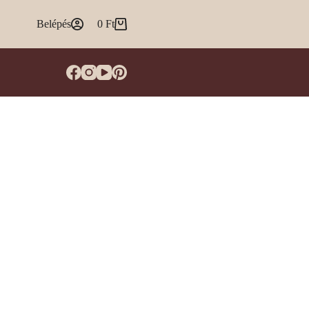
Belépés
0
Ft
Shopping
cart