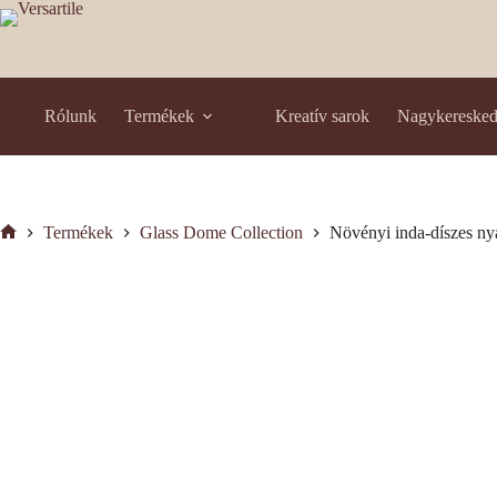
Skip
to
content
Rólunk
Termékek
Kreatív sarok
Nagykereske
Termékek
Glass Dome Collection
Növényi inda-díszes n
Kezdőlap