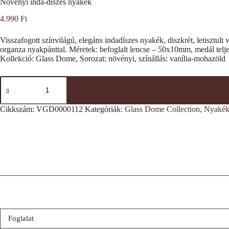
Növényi inda-díszes nyakék
4.990
Ft
Visszafogott színvilágú, elegáns indadíszes nyakék, diszkrét, letisztult
organza nyakpánttal. Méretek: befoglalt lencse – 50x10mm, medál telj
Kollekció: Glass Dome, Sorozat: növényi, színállás: vanília-mohazöld
Növényi
inda-
díszes
nyakék
Cikkszám:
VGD0000112
Kategóriák:
Glass Dome Collection
,
Nyakék
mennyiség
Foglalat