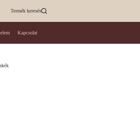
Termék keresés
delem
Kapcsolat
yakék