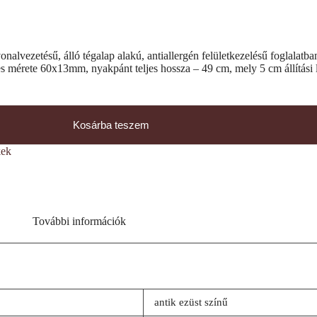
 vonalvezetésű, álló tégalap alakú, antiallergén felületkezelésű foglalat
es mérete 60x13mm, nyakpánt teljes hossza – 49 cm, mely 5 cm állítási
Kosárba teszem
ek
További információk
antik ezüst színű