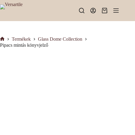
Skip
to
Shopping
content
cart
Termékek
Glass Dome Collection
Kezdőlap
Pipacs mintás könyvjelző