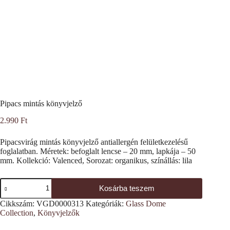
Pipacs mintás könyvjelző
2.990
Ft
Pipacsvirág mintás könyvjelző antiallergén felületkezelésű
foglalatban. Méretek: befoglalt lencse – 20 mm, lapkája – 50
mm. Kollekció: Valenced, Sorozat: organikus, színállás: lila
Pipacs
Kosárba teszem
mintás
könyvjelző
Cikkszám:
VGD0000313
Kategóriák:
Glass Dome
mennyiség
Collection
,
Könyvjelzők