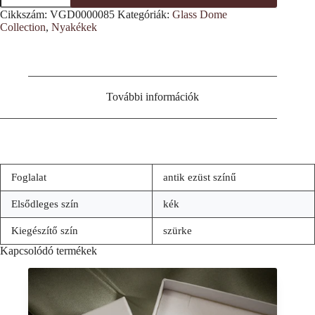
mintás
Cikkszám:
VGD0000085
Kategóriák:
Glass Dome
nyakék
Collection
,
Nyakékek
mennyiség
További információk
Foglalat
antik ezüst színű
Elsődleges szín
kék
Kiegészítő szín
szürke
Kapcsolódó termékek