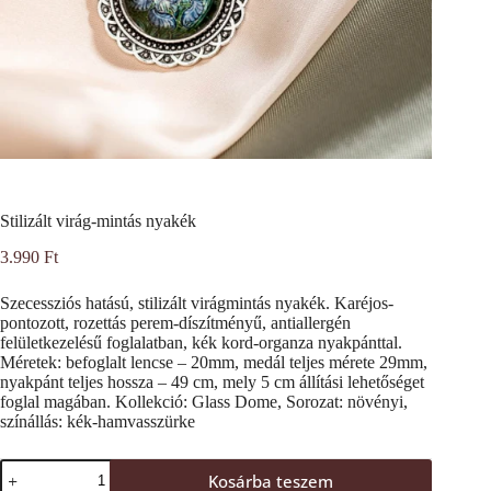
Stilizált virág-mintás nyakék
3.990
Ft
Szecessziós hatású, stilizált virágmintás nyakék. Karéjos-
pontozott, rozettás perem-díszítményű, antiallergén
felületkezelésű foglalatban, kék kord-organza nyakpánttal.
Méretek: befoglalt lencse – 20mm, medál teljes mérete 29mm,
nyakpánt teljes hossza – 49 cm, mely 5 cm állítási lehetőséget
foglal magában. Kollekció: Glass Dome, Sorozat: növényi,
színállás: kék-hamvasszürke
Stilizált
Kosárba teszem
virág-