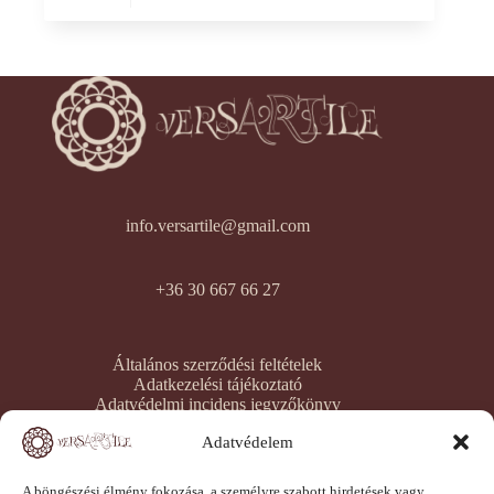
info.versartile@gmail.com
+36 30 667 66 27
Általános szerződési feltételek
Adatkezelési tájékoztató
Adatvédelmi incidens jegyzőkönyv
Elállási jog nyilatkozat
Adatvédelem
Elállási igény beküldése
Panaszfelvételi jegyzőkönyv
Szavatosság kezelési jegyzőkönyv
A böngészési élmény fokozása, a személyre szabott hirdetések vagy