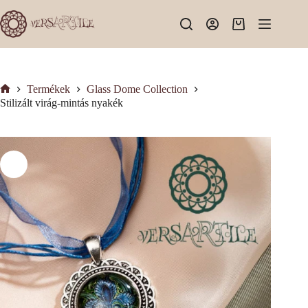
Skip
to
Shopping
content
cart
Termékek
Glass Dome Collection
Kezdőlap
Stilizált virág-mintás nyakék