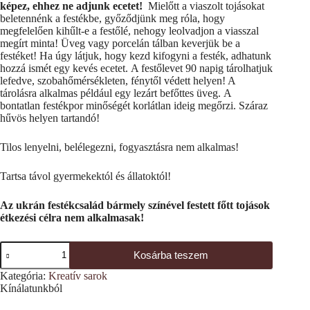
képez, ehhez ne adjunk ecetet!
Mielőtt a viaszolt tojásokat
beletennénk a festékbe, győződjünk meg róla, hogy
megfelelően kihűlt-e a festőlé, nehogy leolvadjon a viasszal
megírt minta! Üveg vagy porcelán tálban keverjük be a
festéket! Ha úgy látjuk, hogy kezd kifogyni a festék, adhatunk
hozzá ismét egy kevés ecetet. A festőlevet 90 napig tárolhatjuk
lefedve, szobahőmérsékleten, fénytől védett helyen! A
tárolásra alkalmas például egy lezárt befőttes üveg. A
bontatlan festékpor minőségét korlátlan ideig megőrzi. Száraz
hűvös helyen tartandó!
Tilos lenyelni, belélegezni, fogyasztásra nem alkalmas!
Tartsa távol gyermekektól és állatoktól!
Az ukrán festékcsalád bármely színével festett főtt tojások
étkezési célra nem alkalmasak!
Tojásfesték
Kosárba teszem
-
barna
Kategória:
Kreatív sarok
színű
Kínálatunkból
(Beaver
Brown)