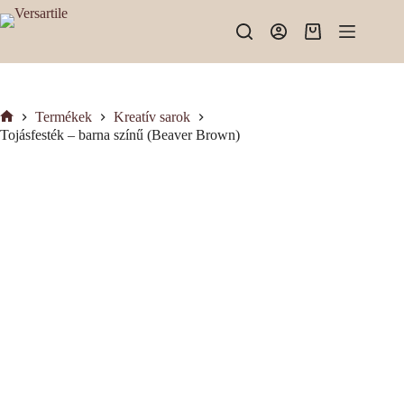
Skip
to
Shopping
content
cart
Termékek
Kreatív sarok
Kezdőlap
Tojásfesték – barna színű (Beaver Brown)