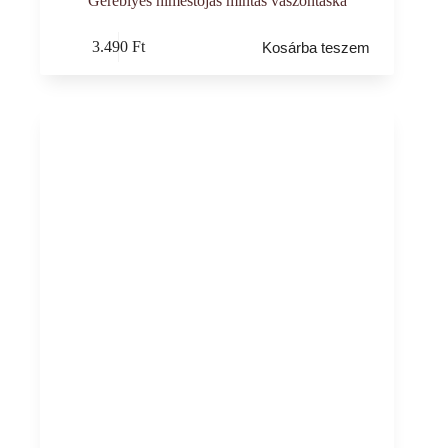
Gereblyés hímestojás mintás vászontáska
3.490
Ft
Kosárba teszem