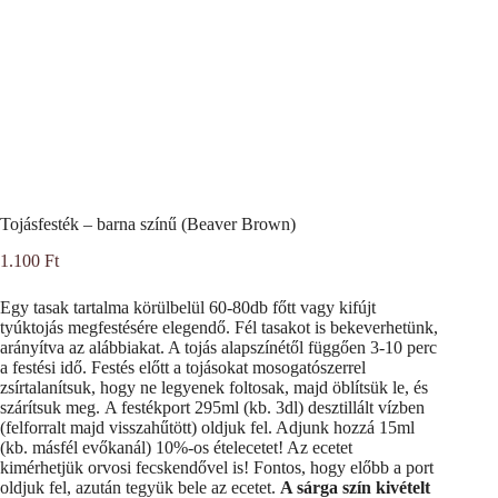
Tojásfesték – barna színű (Beaver Brown)
1.100
Ft
Egy tasak tartalma körülbelül 60-80db főtt vagy kifújt
tyúktojás megfestésére elegendő. Fél tasakot is bekeverhetünk,
arányítva az alábbiakat. A tojás alapszínétől függően 3-10 perc
a festési idő. Festés előtt a tojásokat mosogatószerrel
zsírtalanítsuk, hogy ne legyenek foltosak, majd öblítsük le, és
szárítsuk meg. A festékport 295ml (kb. 3dl) desztillált vízben
(felforralt majd visszahűtött) oldjuk fel. Adjunk hozzá 15ml
(kb. másfél evőkanál) 10%-os ételecetet! Az ecetet
kimérhetjük orvosi fecskendővel is! Fontos, hogy előbb a port
oldjuk fel, azután tegyük bele az ecetet.
A sárga szín kivételt