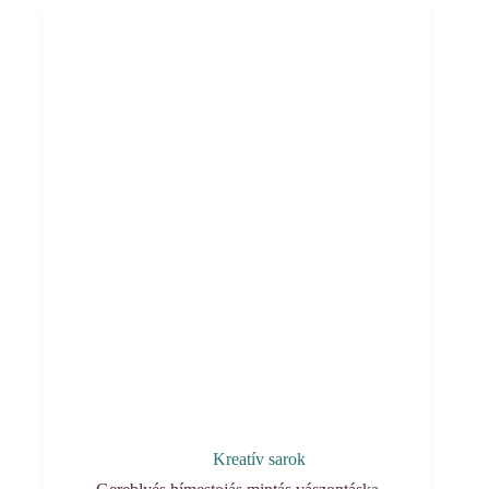
mennyiség
Kreatív sarok