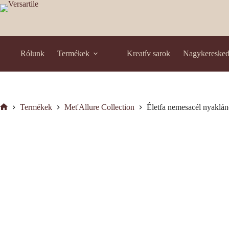
Skip
to
content
Rólunk
Termékek
Kreatív sarok
Nagykereske
Termékek
Met'Allure Collection
Életfa nemesacél nyaklán
Kezdőlap