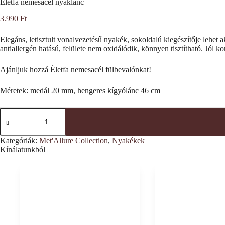
Életfa nemesacél nyaklánc
3.990
Ft
Elegáns, letisztult vonalvezetésű nyakék, sokoldalú kiegészítője lehe
antiallergén hatású, felülete nem oxidálódik, könnyen tisztítható. Jól
Ajánljuk hozzá Életfa nemesacél fülbevalónkat!
Méretek: medál 20 mm, hengeres kígyólánc 46 cm
Életfa
nemesacél
nyaklánc
mennyiség
Kategóriák:
Met'Allure Collection
,
Nyakékek
Kínálatunkból