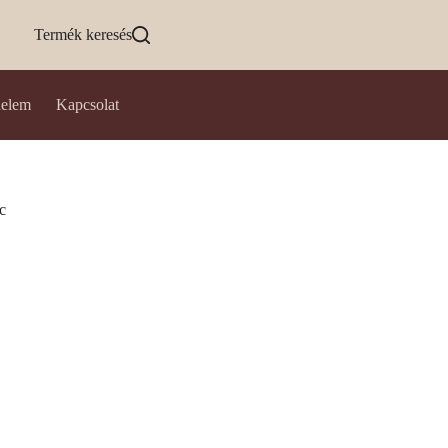
Termék keresés
delem
Kapcsolat
c