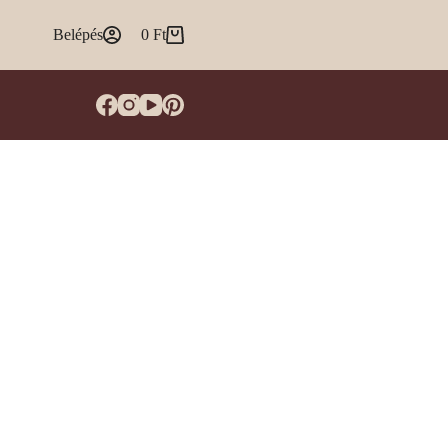
Belépés
0
Ft
Shopping
cart