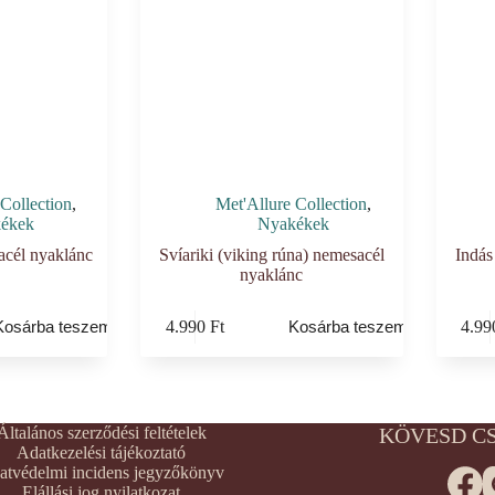
Collection
,
Met'Allure Collection
,
ékek
Nyakékek
acél nyaklánc
Svíariki (viking rúna) nemesacél
Indás
nyaklánc
4.990
Ft
4.9
Kosárba teszem
Kosárba teszem
Általános szerződési feltételek
KÖVESD C
Adatkezelési tájékoztató
atvédelmi incidens jegyzőkönyv
Elállási jog nyilatkozat