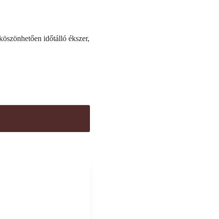
köszönhetően időtálló ékszer,