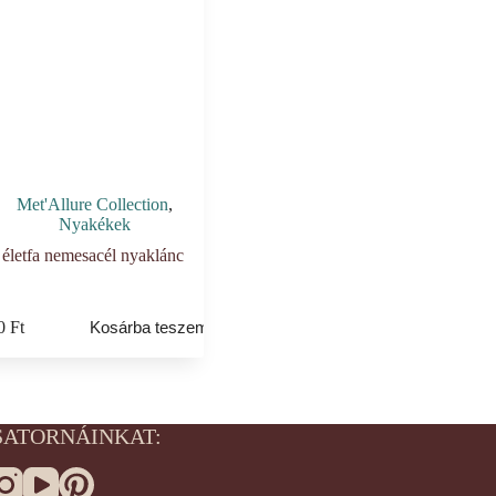
Met'Allure Collection
,
Nyakékek
 életfa nemesacél nyaklánc
90
Ft
Kosárba teszem
SATORNÁINKAT: