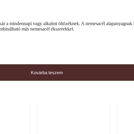
t akár a mindennapi vagy alkalmi öltözéknek. A nemesacél alapanyagnak 
 kombinálható más nemesacél ékszerekkel.
Kosárba teszem