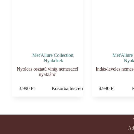
Met'Allure Collection
,
Met'Allure 
Nyakékek
Nyak
Nyolcas osztatú virág nemesacél
Indás-leveles nemes
nyaklánc
3.990
Ft
4.990
Ft
Kosárba teszem
Ad