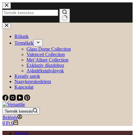
Skip
to
content
No
results
Rólunk
Termékek
Glass Dome Collection
Valenced Collection
Met’Allure Collection
Exkluziv díszdoboz
Ajándékutalványok
Kreatív sarok
Nagykereskedelem
Kapcsolat
Termék keresés
Belépés
Shopping
0
Ft
0
cart
Rólunk