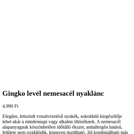
Gingko levél nemesacél nyaklánc
4.990
Ft
Elegáns, letisztult vonalvezetésű nyakék, sokoldalú kiegészítője
lehet akár a mindennapi vagy alkalmi öltözéknek. A nemesacél
alapanyagnak köszönhetően időtálló ékszer, antiallergén hatású,
felülete nem oxidálódik, könnyen tisztítható. Jól kombinálható más