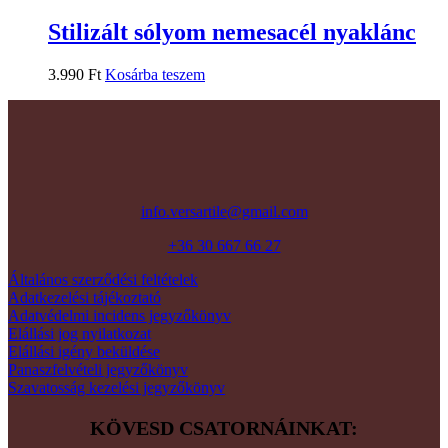
Stilizált sólyom nemesacél nyaklánc
3.990
Ft
Kosárba teszem
info.versartile@gmail.com
+36 30 667 66 27
Általános szerződési feltételek
Adatkezelési tájékoztató
Adatvédelmi incidens jegyzőkönyv
Elállási jog nyilatkozat
Elállási igény beküldése
Panaszfelvételi jegyzőkönyv
Szavatosság kezelési jegyzőkönyv
KÖVESD CSATORNÁINKAT: