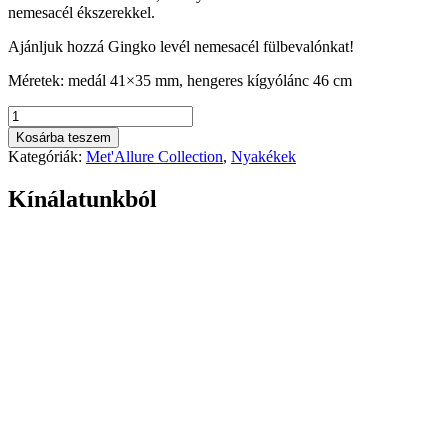
nemesacél ékszerekkel.
Ajánljuk hozzá Gingko levél nemesacél fülbevalónkat!
Méretek: medál 41×35 mm, hengeres kígyólánc 46 cm
Gingko
levél
Kosárba teszem
nemesacél
Kategóriák:
Met'Allure Collection
,
Nyakékek
nyaklánc
mennyiség
Kínálatunkból