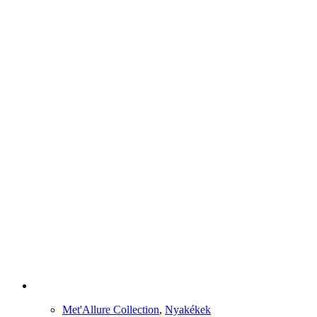
Met'Allure Collection
,
Nyakékek