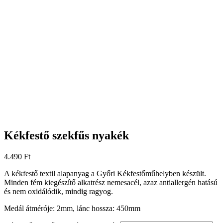
Kékfestő szekfűs nyakék
4.490
Ft
A kékfestő textil alapanyag a Győri Kékfestőműhelyben készült.
Minden fém kiegészítő alkatrész nemesacél, azaz antiallergén hatású
és nem oxidálódik, mindig ragyog.
Medál átméróje: 2mm, lánc hossza: 450mm