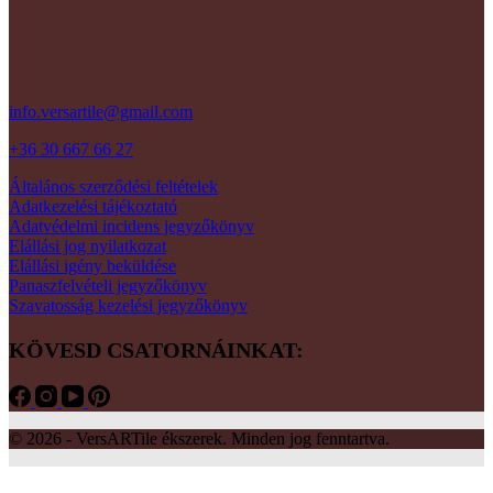
info.versartile@gmail.com
+36 30 667 66 27
Általános szerződési feltételek
Adatkezelési tájékoztató
Adatvédelmi incidens jegyzőkönyv
Elállási jog nyilatkozat
Elállási igény beküldése
Panaszfelvételi jegyzőkönyv
Szavatosság kezelési jegyzőkönyv
KÖVESD CSATORNÁINKAT:
© 2026 - VersARTile ékszerek. Minden jog fenntartva.