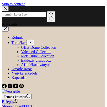
Skip to content
No results
Rólunk
Termékek
Glass Dome Collection
Valenced Collection
Met’Allure Collection
Exkluziv díszdoboz
Ajándékutalványok
Kreatív sarok
Nagykereskedelem
Kapcsolat
Termék keresés
Belépés
Shopping cart
0
Ft
0