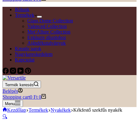
Rólunk
Termékek
Glass Dome Collection
Valenced Collection
Met’Allure Collection
Exkluziv díszdoboz
Ajándékutalványok
Kreatív sarok
Nagykereskedelem
Kapcsolat
Termék keresés
Belépés
Shopping cart
0
Ft
0
Menu
Kezdőlap
Termékek
Nyakékek
Kékfestő szekfűs nyakék
🔍