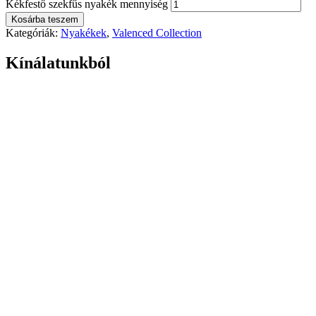
Kékfestő szekfűs nyakék mennyiség
Kosárba teszem
Kategóriák:
Nyakékek
,
Valenced Collection
Kínálatunkból