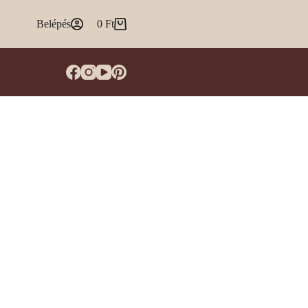
Belépés
0
Ft
Shopping
cart