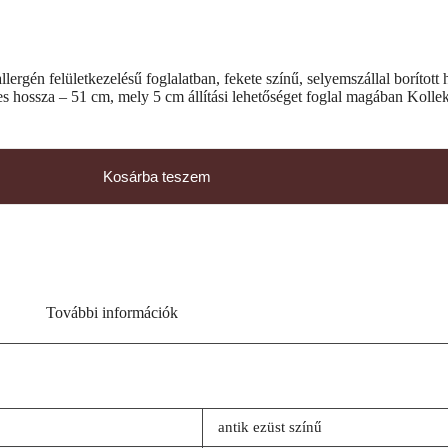
lergén felületkezelésű foglalatban, fekete színű, selyemszállal borított
s hossza – 51 cm, mely 5 cm állítási lehetőséget foglal magában Kollek
Kosárba teszem
További információk
antik ezüst színű