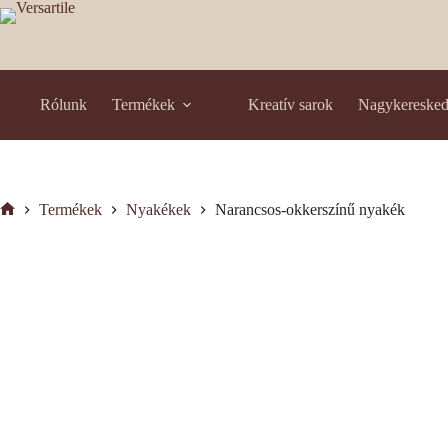
Skip
to
content
Rólunk
Termékek
Kreatív sarok
Nagykereske
Termékek
Nyakékek
Narancsos-okkerszínű nyakék
Kezdőlap