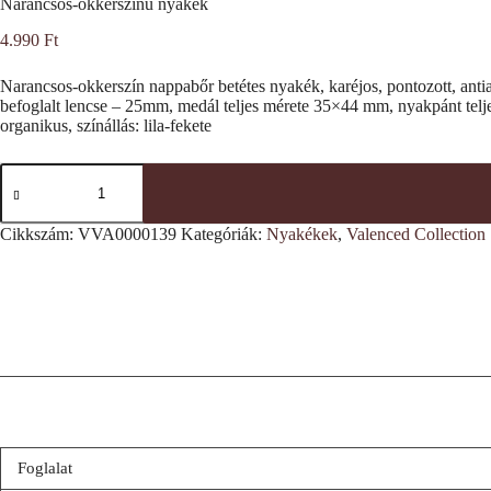
Narancsos-okkerszínű nyakék
4.990
Ft
Narancsos-okkerszín nappabőr betétes nyakék, karéjos, pontozott, antial
befoglalt lencse – 25mm, medál teljes mérete 35×44 mm, nyakpánt telje
organikus, színállás: lila-fekete
Narancsos-
okkerszínű
nyakék
mennyiség
Cikkszám:
VVA0000139
Kategóriák:
Nyakékek
,
Valenced Collection
Foglalat