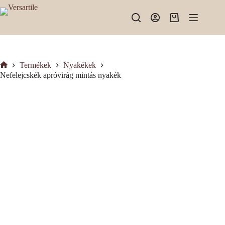
Skip
to
Shopping
content
cart
Termékek
Nyakékek
Kezdőlap
Nefelejcskék apróvirág mintás nyakék