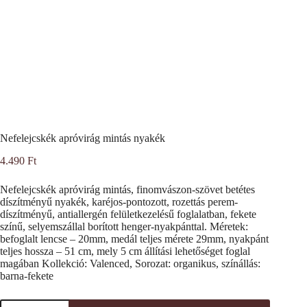
Nefelejcskék apróvirág mintás nyakék
4.490
Ft
Nefelejcskék apróvirág mintás, finomvászon-szövet betétes
díszítményű nyakék, karéjos-pontozott, rozettás perem-
díszítményű, antiallergén felületkezelésű foglalatban, fekete
színű, selyemszállal borított henger-nyakpánttal. Méretek:
befoglalt lencse – 20mm, medál teljes mérete 29mm, nyakpánt
teljes hossza – 51 cm, mely 5 cm állítási lehetőséget foglal
magában Kollekció: Valenced, Sorozat: organikus, színállás:
barna-fekete
Nefelejcskék