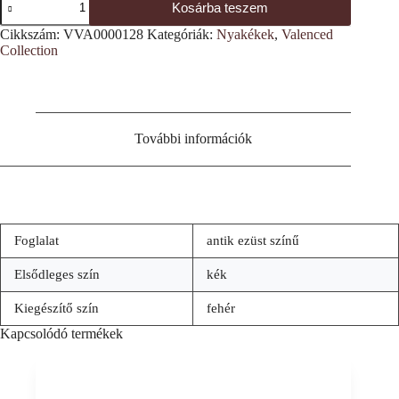
Kosárba teszem
apróvirág
mintás
Cikkszám:
VVA0000128
Kategóriák:
Nyakékek
,
Valenced
nyakék
Collection
mennyiség
További információk
Foglalat
antik ezüst színű
Elsődleges szín
kék
Kiegészítő szín
fehér
Kapcsolódó termékek