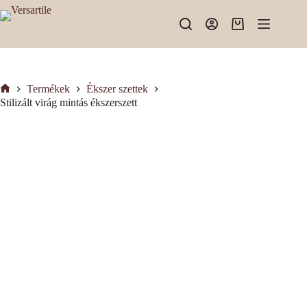
Skip
to
Shopping
content
cart
Termékek
Ékszer szettek
Kezdőlap
Stilizált virág mintás ékszerszett