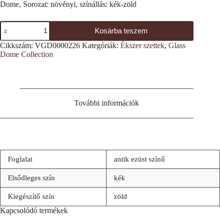
Dome, Sorozat: növényi, színállás: kék-zöld
Stilizált
Kosárba teszem
virág
mintás
Cikkszám:
VGD0000226
Kategóriák:
Ékszer szettek
,
Glass
ékszerszett
Dome Collection
mennyiség
További információk
Foglalat
antik ezüst színű
Elsődleges szín
kék
Kiegészítő szín
zöld
Kapcsolódó termékek