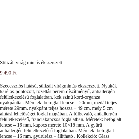
Stilizált virág mintás ékszerszett
9.490
Ft
Szecessziós hatású, stilizált virágmintás ékszerszett. Nyakék
karéjos-pontozott, rozettás perem-díszítményű, antiallergén
felületkezelésű foglalatban, kék színű kord-organza
nyakpánttal. Méretek: befoglalt lencse – 20mm, medál teljes
mérete 29mm, nyakpánt teljes hossza – 49 cm, mely 5 cm
állítási lehetőséget foglal magában. A fülbevaló, antiallergén
felületkezelésű, franciakapcsos foglalatban. Méretek: befoglalt
lencse – 16 mm, kapocs mérete 10×18 mm. A gyűrű
antiallergén felületkezelésű foglalatban. Méretek: befoglalt
lencse – 16 mm, gyűrűrész – állítható . Kollekció: Glass