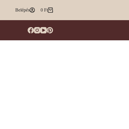
Belépés
0
Ft
Shopping
cart