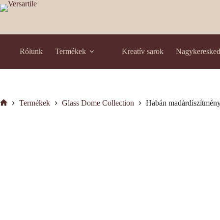
Skip
to
content
Rólunk
Termékek
Kreatív sarok
Nagykereske
Termékek
Glass Dome Collection
Habán madárdíszítmény
Kezdőlap