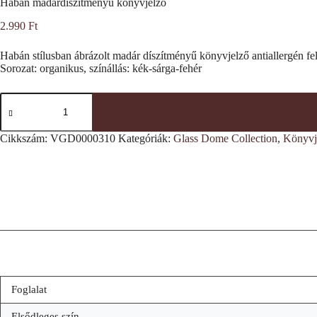
Habán madárdíszítményű könyvjelző
2.990
Ft
Habán stílusban ábrázolt madár díszítményű könyvjelző antiallergén fe
Sorozat: organikus, színállás: kék-sárga-fehér
Habán
madárdíszítményű
könyvjelző
mennyiség
Cikkszám:
VGD0000310
Kategóriák:
Glass Dome Collection
,
Könyvj
Foglalat
Elsődleges szín