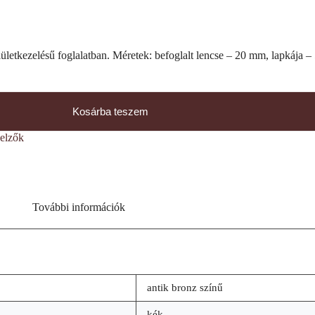
lületkezelésű foglalatban. Méretek: befoglalt lencse – 20 mm, lapkája 
Kosárba teszem
elzők
További információk
antik bronz színű
kék