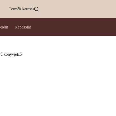
Termék keresés
delem
Kapcsolat
ű könyvjelző