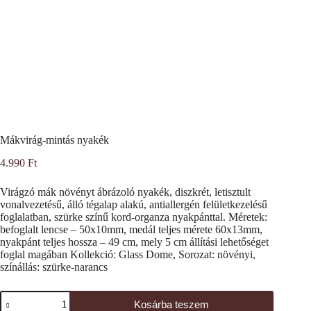
Mákvirág-mintás nyakék
4.990
Ft
Virágzó mák növényt ábrázoló nyakék, diszkrét, letisztult
vonalvezetésű, álló tégalap alakú, antiallergén felületkezelésű
foglalatban, szürke színű kord-organza nyakpánttal. Méretek:
befoglalt lencse – 50x10mm, medál teljes mérete 60x13mm,
nyakpánt teljes hossza – 49 cm, mely 5 cm állítási lehetőséget
foglal magában Kollekció: Glass Dome, Sorozat: növényi,
színállás: szürke-narancs
Mákvirág-
Kosárba teszem
mintás