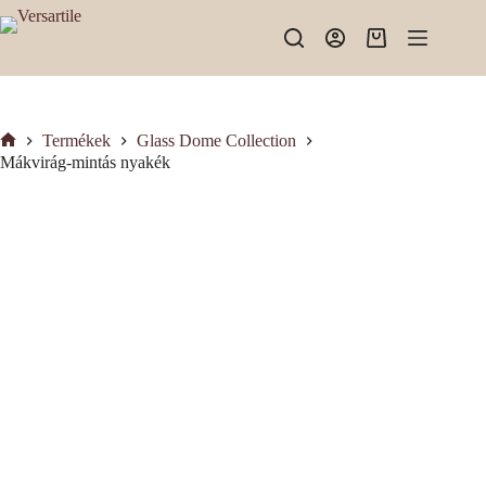
Skip
to
Shopping
content
cart
Termékek
Glass Dome Collection
Kezdőlap
Mákvirág-mintás nyakék