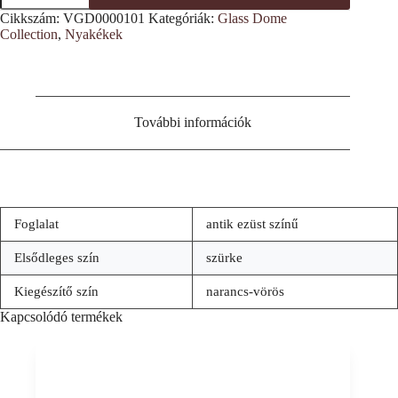
nyakék
Cikkszám:
VGD0000101
Kategóriák:
Glass Dome
mennyiség
Collection
,
Nyakékek
További információk
Foglalat
antik ezüst színű
Elsődleges szín
szürke
Kiegészítő szín
narancs-vörös
Kapcsolódó termékek