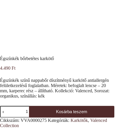
Égszínkék bőrbetétes karkötő
4.490
Ft
Égszínkék színű nappabőr díszítményű karkötő antiallergén
felületkezelésű foglalatban. Méretek: befoglalt lencse – 20
mm, karperec rész – állítható. Kollekció: Valenced, Sorozat:
organikus, színállás: kék
Égszínkék
Kosárba teszem
bőrbetétes
karkötő
Cikkszám:
VVA0000275
Kategóriák:
Karkötők
,
Valenced
mennyiség
Collection