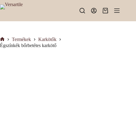
Skip
to
Shopping
content
cart
Termékek
Karkötők
Kezdőlap
Égszínkék bőrbetétes karkötő