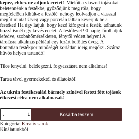
képez, ehhez ne adjunk ecetet!
Mielőtt a viaszolt tojásokat
beletennénk a festékbe, győződjünk meg róla, hogy
megfelelően kihűlt-e a festőlé, nehogy leolvadjon a viasszal
megírt minta! Üveg vagy porcelán tálban keverjük be a
festéket! Ha úgy látjuk, hogy kezd kifogyni a festék, adhatunk
hozzá ismét egy kevés ecetet. A festőlevet 90 napig tárolhatjuk
lefedve, szobahőmérsékleten, fénytől védett helyen! A
tárolásra alkalmas például egy lezárt befőttes üveg. A
bontatlan festékpor minőségét korlátlan ideig megőrzi. Száraz
hűvös helyen tartandó!
Tilos lenyelni, belélegezni, fogyasztásra nem alkalmas!
Tartsa távol gyermekektól és állatoktól!
Az ukrán festékcsalád bármely színével festett főtt tojások
étkezési célra nem alkalmasak!
Tojásfesték
Kosárba teszem
-
liláskék
Kategória:
Kreatív sarok
színű
Kínálatunkból
(Huron
blue)