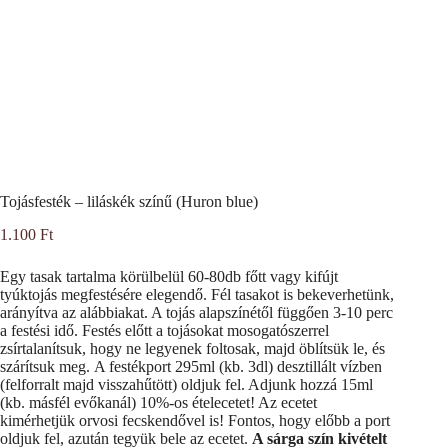
Tojásfesték – liláskék színű (Huron blue)
1.100
Ft
Egy tasak tartalma körülbelül 60-80db főtt vagy kifújt
tyúktojás megfestésére elegendő. Fél tasakot is bekeverhetünk,
arányítva az alábbiakat. A tojás alapszínétől függően 3-10 perc
a festési idő. Festés előtt a tojásokat mosogatószerrel
zsírtalanítsuk, hogy ne legyenek foltosak, majd öblítsük le, és
szárítsuk meg. A festékport 295ml (kb. 3dl) desztillált vízben
(felforralt majd visszahűtött) oldjuk fel. Adjunk hozzá 15ml
(kb. másfél evőkanál) 10%-os ételecetet! Az ecetet
kimérhetjük orvosi fecskendővel is! Fontos, hogy előbb a port
oldjuk fel, azután tegyük bele az ecetet.
A sárga szín kivételt