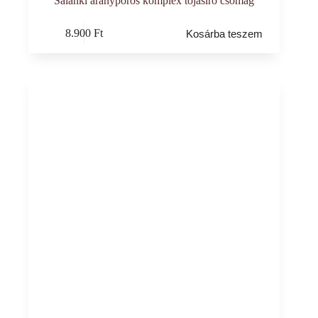
Salánki aranyporos komplex tojásíró csomag
8.900
Ft
Kosárba teszem