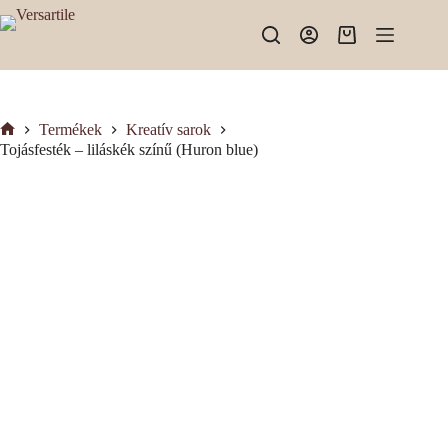
Skip
to
Shopping
content
cart
Termékek
Kreatív sarok
Kezdőlap
Tojásfesték – liláskék színű (Huron blue)