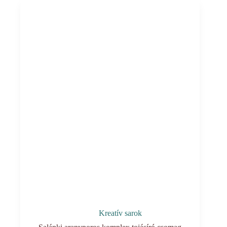
mennyiség
Kreatív sarok