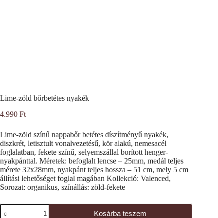
Lime-zöld bőrbetétes nyakék
4.990
Ft
Lime-zöld színű nappabőr betétes díszítményű nyakék,
diszkrét, letisztult vonalvezetésű, kör alakú, nemesacél
foglalatban, fekete színű, selyemszállal borított henger-
nyakpánttal. Méretek: befoglalt lencse – 25mm, medál teljes
mérete 32x28mm, nyakpánt teljes hossza – 51 cm, mely 5 cm
állítási lehetőséget foglal magában Kollekció: Valenced,
Sorozat: organikus, színállás: zöld-fekete
Lime-
Kosárba teszem
zöld