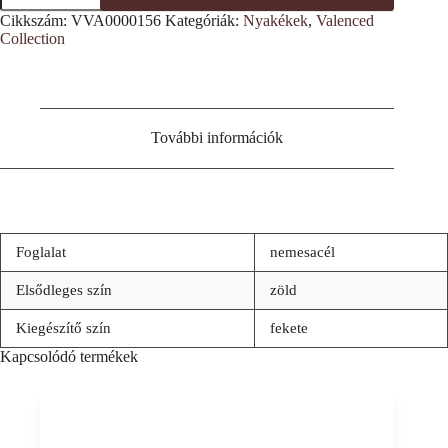
bőrbetétes
Cikkszám:
VVA0000156
Kategóriák:
Nyakékek
,
Valenced
nyakék
Collection
mennyiség
További információk
Foglalat
nemesacél
Elsődleges szín
zöld
Kiegészítő szín
fekete
Kapcsolódó termékek