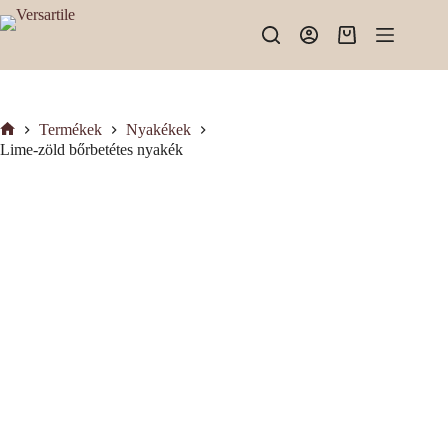
Skip
to
Shopping
content
cart
Termékek
Nyakékek
Kezdőlap
Lime-zöld bőrbetétes nyakék