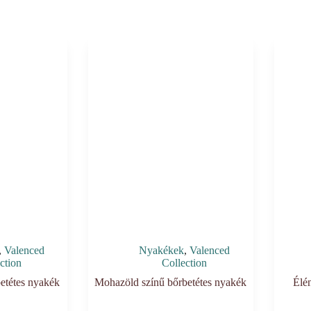
,
Valenced
Nyakékek
,
Valenced
ction
Collection
betétes nyakék
Mohazöld színű bőrbetétes nyakék
Élé