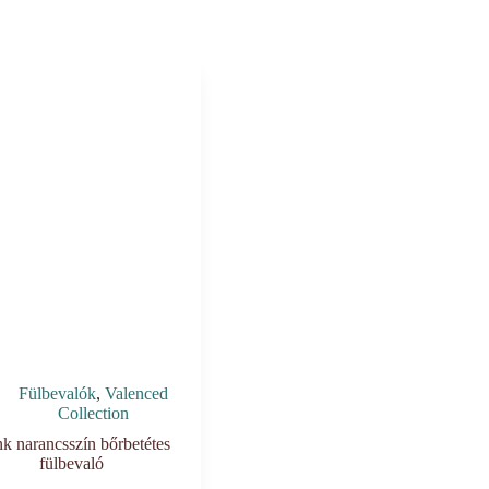
Fülbevalók
,
Valenced
Collection
nk narancsszín bőrbetétes
fülbevaló