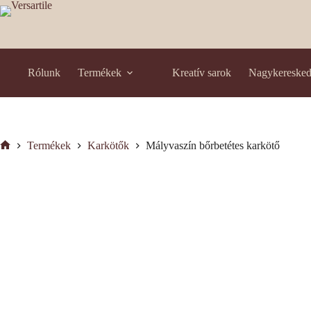
Skip
to
content
Rólunk
Termékek
Kreatív sarok
Nagykereske
Termékek
Karkötők
Mályvaszín bőrbetétes karkötő
Kezdőlap