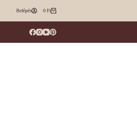
Belépés
0
Ft
Shopping
cart