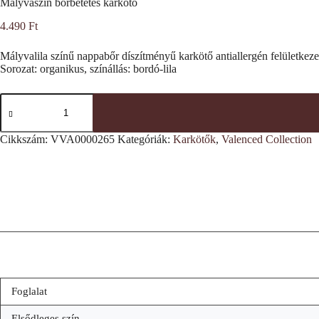
Mályvaszín bőrbetétes karkötő
4.490
Ft
Mályvalila színű nappabőr díszítményű karkötő antiallergén felületkezel
Sorozat: organikus, színállás: bordó-lila
Mályvaszín
bőrbetétes
karkötő
mennyiség
Cikkszám:
VVA0000265
Kategóriák:
Karkötők
,
Valenced Collection
Foglalat
Elsődleges szín