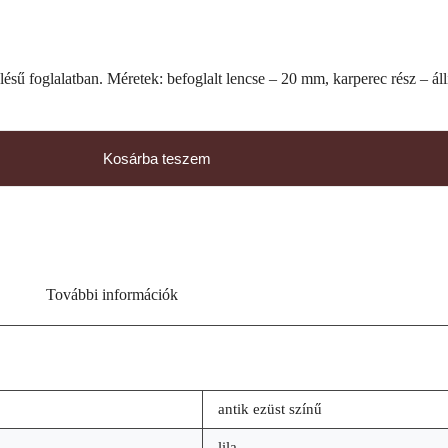
ésű foglalatban. Méretek: befoglalt lencse – 20 mm, karperec rész – áll
Kosárba teszem
További információk
antik ezüst színű
lila